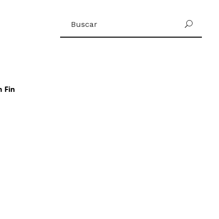
Buscar
U
por:
n Fin