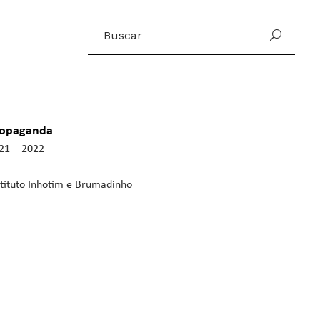
Buscar
U
por:
ropaganda
21 – 2022
stituto Inhotim e Brumadinho