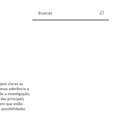
Buscar
U
por:
ejam claras as
dessa aderência a
õe a investigação,
as principais
 em que estão
 possibilidades