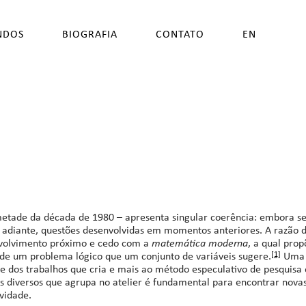
NDOS
BIOGRAFIA
CONTATO
EN
a metade da década de 1980 – apresenta singular coerência: embora s
ra adiante, questões desenvolvidas em momentos anteriores. A razão 
envolvimento próximo e cedo com a
matemática moderna
, a qual prop
 de um problema lógico que um conjunto de variáveis sugere.
Uma d
[1]
de dos trabalhos que cria e mais ao método especulativo de pesquisa
 diversos que agrupa no atelier é fundamental para encontrar novas
vidade.