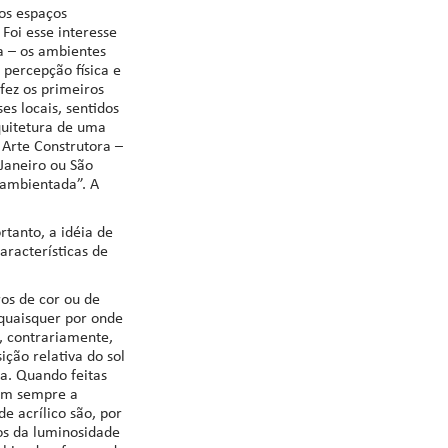
os espaços
 Foi esse interesse
a – os ambientes
 percepção física e
fez os primeiros
es locais, sentidos
quitetura de uma
 Arte Construtora –
Janeiro ou São
 ambientada”. A
rtanto, a idéia de
aracterísticas de
ros de cor ou de
 quaisquer por onde
e, contrariamente,
ção relativa do sol
a. Quando feitas
rem sempre a
e acrílico são, por
os da luminosidade