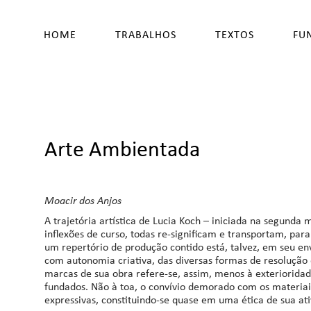
HOME
TRABALHOS
TEXTOS
FU
Arte Ambientada
Moacir dos Anjos
A trajetória artística de Lucia Koch – iniciada na segund
inflexões de curso, todas re-significam e transportam, pa
um repertório de produção contido está, talvez, em seu 
com autonomia criativa, das diversas formas de resolução
marcas de sua obra refere-se, assim, menos à exteriorida
fundados. Não à toa, o convívio demorado com os materiais
expressivas, constituindo-se quase em uma ética de sua ati