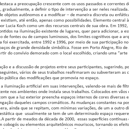
 destaca a preocupação crescente com os usos passados e correntes d
 gradualmente, a definir o tipo de intervenção a ser neles realizada.
de objetos autônomos e a modificar – de maneira discreta ou enfátic
 existiam, até então, apenas como possibilidades. Elemento central à
 por Lucia Koch como um dos recursos centrais de sua obra. Em 1992, 
tidos na iluminação existente de lugares, quer para adicionar, a ess
 de fontes ou de campos luminosos, dos limites cognitivos que a ar
 foi exercitada, entre 1992 e 1996, por meio de sua participação no
paços de grande densidade simbólica. Fosse em Porto Alegre, Rio de 
artir do convívio demorado com o local escolhido, criando uma “arte
ção e a discussão de projetos entre seus participantes, sugerindo, po
seguintes, vários de seus trabalhos reafirmaram ou subverteram as c
o pública das modificações que promovia no espaço.
 iluminação artificial em suas intervenções, valendo-se mais de filt
istente nos ambientes onde instala seus trabalhos. Colocados em vãos
com que a luz exterior preencha espaços internos de cores diversas 
longação daqueles campos cromáticos. As mudanças constantes na posi
a, ainda que se repitam, com mínimas variações, de um a outro di
ão estática que usualmente se tem de um determinado espaço reque
.A partir de meados da década de 2000, essas superfícies contínuas d
 cobogós ou elementos arquitetônicos mouriscos, tornando os efeit