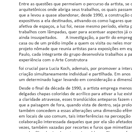
Entre as questões que permeiam o percurso da artista, se
arquitetônicos onde abriga seus trabalhos, os quais passam,
que a levou a quase abandonar, desde 1990, a construção 
expositivos a ela destinados, ativando-os como lugares que
afetiva de espaços, a luz foi, nesse mesmo período, eleita
trabalhos com lâmpadas, quer para acentuar aspectos já con
ainda insuspeitados. A investigação, a partir do emprego
casa ou de um prédio impõe a quem os visita ou neles mora
projeto nômade que reunia artistas para exposições em es
Paulo, cada integrante do grupo desenvolvia trabalhos a p
experiência com o Arte Construtora
foi crucial para Lucia Koch, ademais, por promover a intera
criação simultaneamente individual e partilhada. Em anos 
um determinado lugar levando em consideração a dimensã
Desde o final da década de 1990, a artista emprega menos a
delgadas chapas coloridas de acrílico para ativar a luz ex
a claridade atravesse, esses translúcidos anteparos fazem 
que a paisagem de fora, quando vista de dentro, seja pro
também concedem a essas alterações uma dimensão efêmer
em locais de uso comum, tais interferências na percepç
colaboração interessada daqueles que por ela são afetados
vezes, também vazadas por recortes e furos que mimetizam